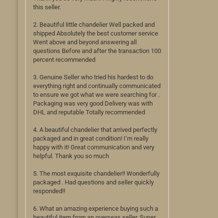
this seller.
2. Beautiful little chandelier Well packed and
shipped Absolutely the best customer service
Went above and beyond answering all
questions Before and after the transaction 100
percent recommended
3. Genuine Seller who tried his hardest to do
everything right and continually communicated
to ensure we got what we were searching for .
Packaging was very good Delivery was with
DHL and reputable Totally recommended
4. A beautiful chandelier that arrived perfectly
packaged and in great condition! I’m really
happy with it! Great communication and very
helpful. Thank you so much
5. The most exquisite chandelier!! Wonderfully
packaged . Had questions and seller quickly
responded!!
6. What an amazing experience buying such a
beautiful item from an overseas seller. Super