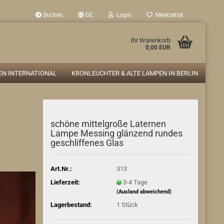
Suchen
DE
Login
Merkzettel
Ihr Warenkorb
0,00 EUR
N INTERNATIONAL
KRONLEUCHTER & ALTE LAMPEN IN BERLIN
schöne mittelgroße Laternen
Lampe Messing glänzend rundes
geschliffenes Glas
Art.Nr.:
313
Lieferzeit:
3-4 Tage
(Ausland abweichend)
Lagerbestand:
1
Stück