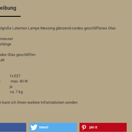
eibung
elgroße Laternen Lampe Messing glänzend rundes geschliffenes Glas
hmesser
slänge
ndes Glas geschliffen
alt
: 1x E27
tel: max. 40 W
r: ja
 ca. 7 kg
e kann ich Ihnen weitere Informationen senden
tweet
pin it