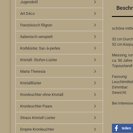
Jugendstil
Beschr
Art Déco
französisch filigran
schöne mitt
italienisch verspielt
32
cm Durc
52 cm Korpu
Korblüster, Sac-à-perles
Messing, ru
Kristall- Stufen-Lüster
ca. 50 Jahre 
Topzustand!
Maria Theresia
Fassung
Leuchtmit
Kristalllüster
Dimmba
Gewicht:
Kronleuchter ohne Kristall
Bei Interess
Kronleuchter Paare
Strass Kristall Lüster
teilen
Empire Kronleuchter