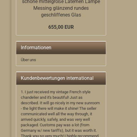
schöne mittelgroße Laternen Lampe
Messing glänzend rundes
geschliffenes Glas
655,00 EUR
Informationen
Über uns
Kundenbewertungen international
1. I just received my vintage French style
chandelier and it's beautiful! Just as
described. It will go nicely in my new sunroom
- the light there will make it shine! The seller
communicated well all the way through, it
arrived quickly, safely, and was very well
packaged. Customs pay was a lot (from
Germany w/ new tariffs), but it was worth it.
Thank you so very much! I highly recommend