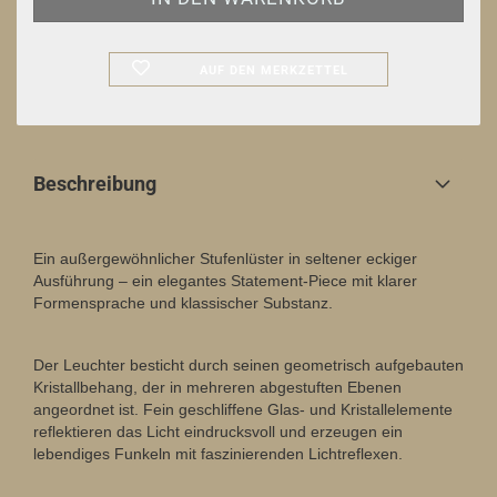
AUF DEN MERKZETTEL
Beschreibung
Ein außergewöhnlicher Stufenlüster in seltener eckiger
Ausführung – ein elegantes Statement-Piece mit klarer
Formensprache und klassischer Substanz.
Der Leuchter besticht durch seinen geometrisch aufgebauten
Kristallbehang, der in mehreren abgestuften Ebenen
angeordnet ist. Fein geschliffene Glas- und Kristallelemente
reflektieren das Licht eindrucksvoll und erzeugen ein
lebendiges Funkeln mit faszinierenden Lichtreflexen.