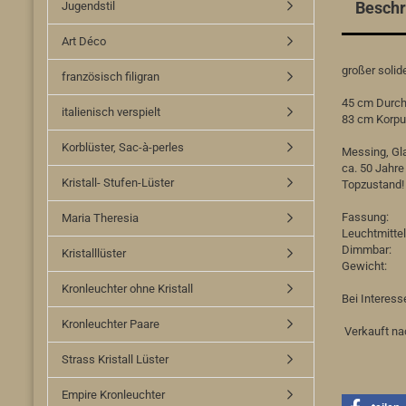
Beschr
Jugendstil
Art Déco
großer soli
französisch filigran
45 cm Durc
italienisch verspielt
83 cm Korpu
Korblüster, Sac-à-perles
Messing, Gl
ca. 50 Jahre 
Kristall- Stufen-Lüster
Topzustand!
Fassung
Maria Theresia
Leuchtmit
Dimmba
Kristalllüster
Gewicht:
Kronleuchter ohne Kristall
Bei Interess
Kronleuchter Paare
Verkauft nac
Strass Kristall Lüster
Empire Kronleuchter