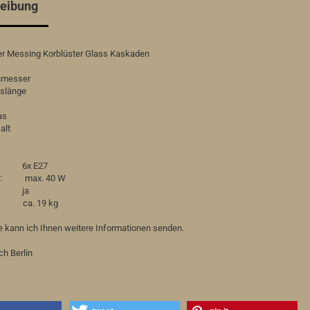
eibung
der Messing Korblüster Glass Kaskaden
hmesser
slänge
as
alt
: 6x E27
tel: max. 40 W
r: ja
 ca. 19 kg
e kann ich Ihnen weitere Informationen senden.
h Berlin