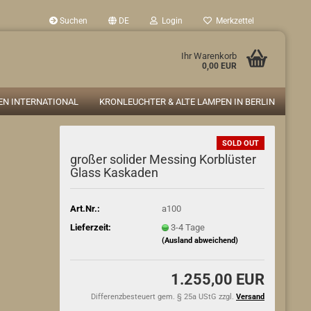
Suchen
DE
Login
Merkzettel
Ihr Warenkorb
0,00 EUR
N INTERNATIONAL
KRONLEUCHTER & ALTE LAMPEN IN BERLIN
SOLD OUT
großer solider Messing Korblüster
Glass Kaskaden
Art.Nr.:
a100
Lieferzeit:
3-4 Tage
(Ausland abweichend)
1.255,00 EUR
Differenzbesteuert gem. § 25a UStG zzgl.
Versand