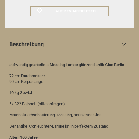
AUF DEN MERKZETTEL
Beschreibung
aufwendig gearbeitete Messing Lampe glänzend antik Glas Berlin
72 cm Durchmesser
90 cm Korpuslänge
10 kg Gewicht
5x B22 Bajonett (bitte anfragen)
Material/Farbschattierung: Messing, satiniertes Glas
Der antike Kronleuchter/Lampe ist in perfektem Zustand!
Alter: 100 Jahre